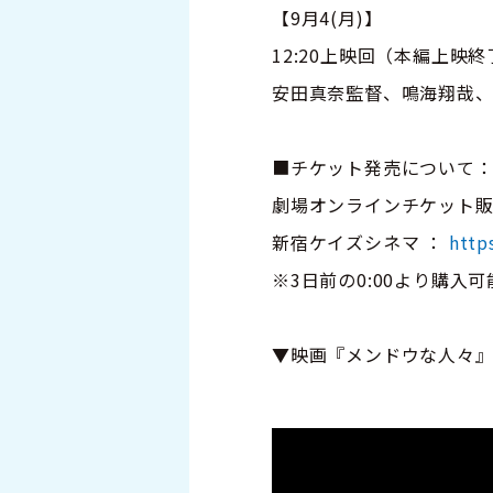
【9月4(月)】
12:20上映回（本編上映
安田真奈監督、鳴海翔哉
■チケット発売について
劇場オンラインチケット
新宿ケイズシネマ ：
http
※3日前の0:00より購入可
▼映画『メンドウな人々