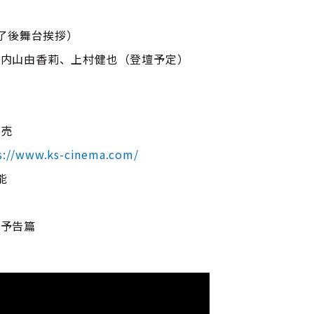
終了後舞台挨拶）
、内山由香莉、上村健也（登壇予定）
：
販売
s://www.ks-cinema.com/
能
』予告篇